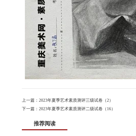
上一篇：
2023年夏季艺术素质测评三级试卷（2）
下一篇：
2023年夏季艺术素质测评二级试卷（16）
推荐阅读