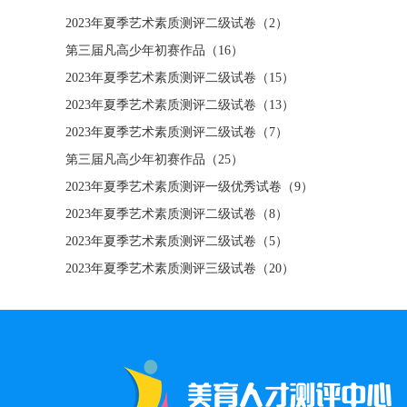
2023年夏季艺术素质测评二级试卷（2）
第三届凡高少年初赛作品（16）
2023年夏季艺术素质测评二级试卷（15）
2023年夏季艺术素质测评二级试卷（13）
2023年夏季艺术素质测评二级试卷（7）
第三届凡高少年初赛作品（25）
2023年夏季艺术素质测评一级优秀试卷（9）
2023年夏季艺术素质测评二级试卷（8）
2023年夏季艺术素质测评二级试卷（5）
2023年夏季艺术素质测评三级试卷（20）