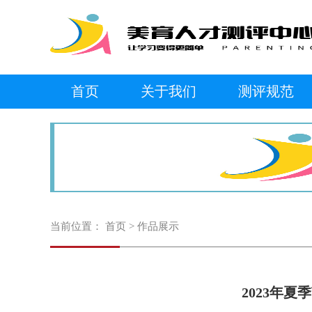
首页
关于我们
测评规范
当前位置：
首页
>
作品展示
2023年