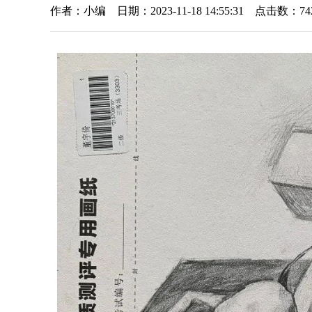
作者：小编 日期：2023-11-18 14:55:31 点击数：
7