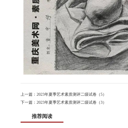
上一篇：
2023年夏季艺术素质测评二级试卷（5）
下一篇：
2023年夏季艺术素质测评二级试卷（3）
推荐阅读