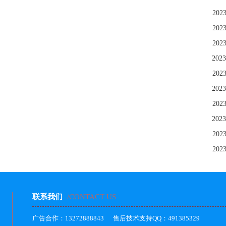
2023
2023
2023
2023
2023
2023
2023
2023
2023
2023
联系我们
/CONTACT US
广告合作：13272888843 售后技术支持QQ：491385329