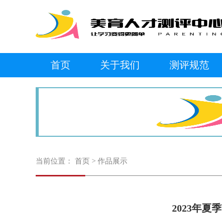
首页
关于我们
测评规范
当前位置：
首页
>
作品展示
2023年