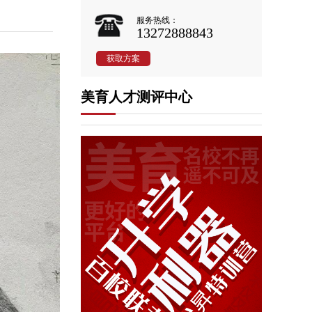
服务热线：
13272888843
获取方案
美育人才测评中心